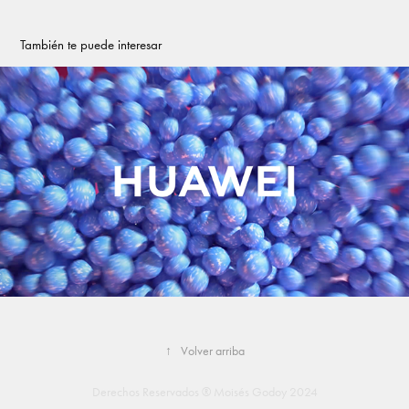
También te puede interesar
Huawei Nova
2023
↑
Volver arriba
Derechos Reservados ® Moisés Godoy 2024